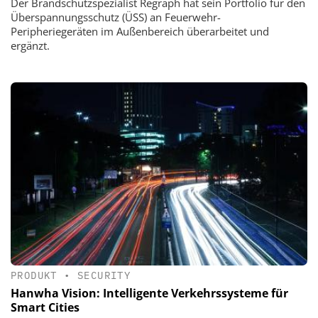
Der Brandschutzspezialist Regraph hat sein Portfolio für den
Überspannungsschutz (ÜSS) an Feuerwehr-
Peripheriegeräten im Außenbereich überarbeitet und
ergänzt.
PRODUKT
•
SECURITY
Hanwha Vision: Intelligente Verkehrssysteme für
Smart Cities