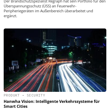
Der Brandschutzspezialist Regraph hat sein Portfolio für den
Überspannungsschutz (ÜSS) an Feuerwehr-
Peripheriegeräten im Außenbereich überarbeitet und
ergänzt.
PRODUKT
•
SECURITY
Hanwha Vision: Intelligente Verkehrssysteme für
Smart Cities