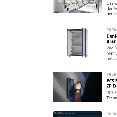
Das w
der A
berei
PROD
Deni
Bran
Wie D
mehr,
mit L
PROD
PCS 
ZP E
PCS S
Techn
PROD