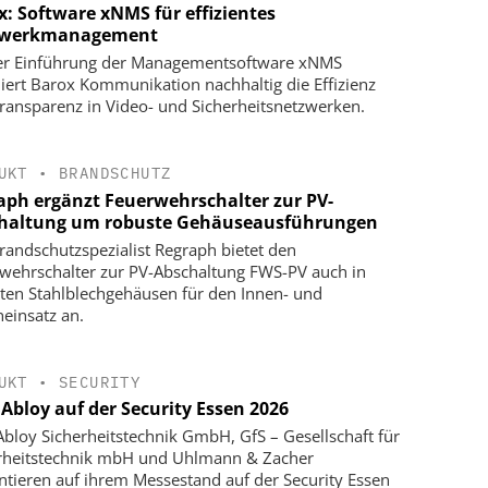
x: Software xNMS für effizientes
zwerkmanagement
er Einführung der Managementsoftware xNMS
iert Barox Kommunikation nachhaltig die Effizienz
ransparenz in Video- und Sicherheitsnetzwerken.
UKT
•
BRANDSCHUTZ
aph ergänzt Feuerwehrschalter zur PV-
haltung um robuste Gehäuseausführungen
randschutzspezialist Regraph bietet den
wehrschalter zur PV-Abschaltung FWS-PV auch in
ten Stahlblechgehäusen für den Innen- und
einsatz an.
UKT
•
SECURITY
 Abloy auf der Security Essen 2026
Abloy Sicherheitstechnik GmbH, GfS – Gesellschaft für
rheitstechnik mbH und Uhlmann & Zacher
ntieren auf ihrem Messestand auf der Security Essen