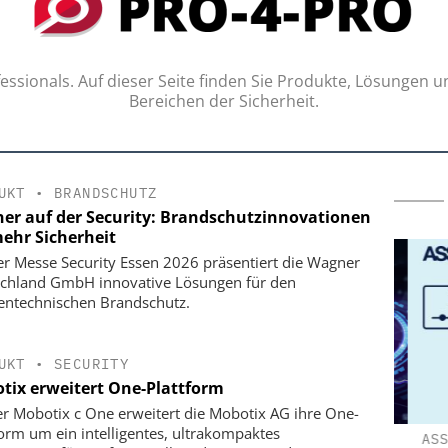
ssionals. Auf dieser Seite finden Sie Produkte, Lösungen u
Bereichen der Sicherheit.
UKT
•
BRANDSCHUTZ
er auf der Security: Brandschutzinnovationen
mehr Sicherheit
er Messe Security Essen 2026 präsentiert die Wagner
chland GmbH innovative Lösungen für den
entechnischen Brandschutz.
UKT
•
SECURITY
tix erweitert One-Plattform
er Mobotix c One erweitert die Mobotix AG ihre One-
form um ein intelligentes, ultrakompaktes
TSTECHNIK
YOKOGAWA DEUTSCHLAND GMBH
ASSA