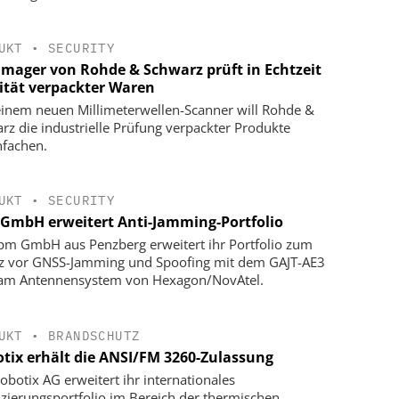
UKT
•
SECURITY
Imager von Rohde & Schwarz prüft in Echtzeit
ität verpackter Waren
einem neuen Millimeterwellen-Scanner will Rohde &
rz die industrielle Prüfung verpackter Produkte
nfachen.
UKT
•
SECURITY
GmbH erweitert Anti-Jamming-Portfolio
pm GmbH aus Penzberg erweitert ihr Portfolio zum
z vor GNSS-Jamming und Spoofing mit dem GAJT-AE3
Jam Antennensystem von Hexagon/NovAtel.
UKT
•
BRANDSCHUTZ
tix erhält die ANSI/FM 3260-Zulassung
obotix AG erweitert ihr internationales
fizierungsportfolio im Bereich der thermischen