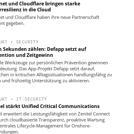
net und Cloudflare bringen starke
resilienz in die Cloud
et und Cloudflare haben ihre neue Partnerschaft
nt gegeben.
UKT
•
SECURITY
 Sekunden zählen: Defapp setzt auf
ention und Zeitgewinn
ale Werkzeuge zur persönlichen Prävention gewinnen
deutung. Das App-Projekt Defapp setzt darauf,
hen in kritischen Alltagssituationen handlungsfähig zu
n und frühzeitig Unterstützung zu aktivieren.
UKT
•
IT-SECURITY
tel stärkt Unified Critical Communications
el erweitert die Leistungsfähigkeit von Zenitel Connect
urch cloudbasierte Transparenz, proaktive Wartung
entrales Lifecycle-Management für Onshore-
ndungen.