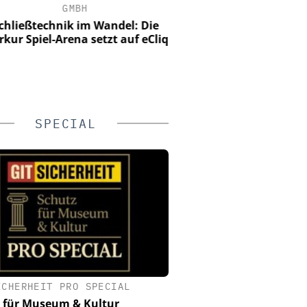
GMBH
GMBH
ließtechnik im Wandel: Die
Perimetersicherheit im 
ur Spiel-Arena setzt auf eCliq
Wie das urbane Testge
Wehrhan-TPS reale Angri
sichtbar mac
SPECIAL
ICHERHEIT PRO SPECIAL
 für Museum & Kultur