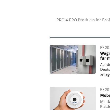
PRO-4-PRO Products for Profe
PROD
Wagn
für 
Auf d
Deuts
anlag
PROD
Mobo
Mit d
Platt
ASSA ABLOY SICHERHEI