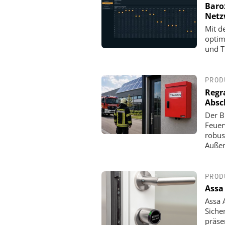
Baro
Net
Mit d
optim
und T
PROD
Regr
Absc
Der B
Feuer
robus
Außen
PROD
Assa
Assa 
Siche
präse