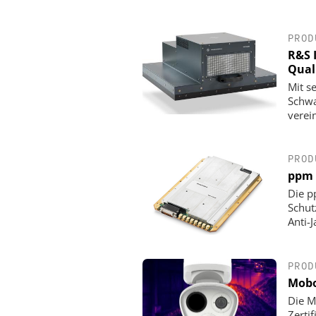
PROD
R&S 
Qual
Mit s
Schwa
verei
PROD
ppm 
Die p
Schut
Anti-
PROD
Mobo
Die M
Zerti