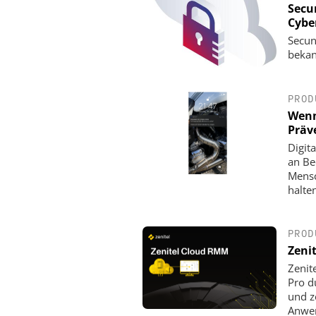
Secu
Cyber
Secun
bekan
PROD
Wenn
Präv
Digit
an Be
Mensc
halte
PROD
Zeni
Zenit
Pro d
und z
Anwe