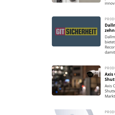
innov
PROD
Dall
zehn
Dallm
biete
Recor
damit
PROD
Axis
Shut
Axis 
Shutt
Markt
PROD