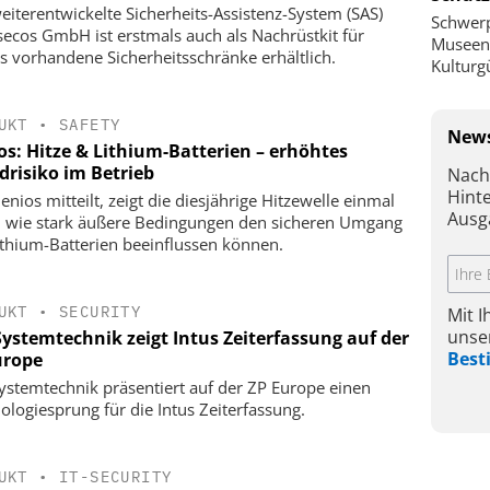
eiterentwickelte Sicherheits-Assistenz-System (SAS)
Schwer
secos GmbH ist erstmals auch als Nachrüstkit für
Museen,
ts vorhandene Sicherheitsschränke erhältlich.
Kulturg
UKT
•
SAFETY
News
os: Hitze & Lithium-Batterien – erhöhtes
drisiko im Betrieb
Nach
Hint
enios mitteilt, zeigt die diesjährige Hitzewelle einmal
Ausg
 wie stark äußere Bedingungen den sicheren Umgang
ithium-Batterien beeinflussen können.
UKT
•
SECURITY
Mit 
unse
Systemtechnik zeigt Intus Zeiterfassung auf der
Bes
urope
ystemtechnik präsentiert auf der ZP Europe einen
ologiesprung für die Intus Zeiterfassung.
UKT
•
IT-SECURITY