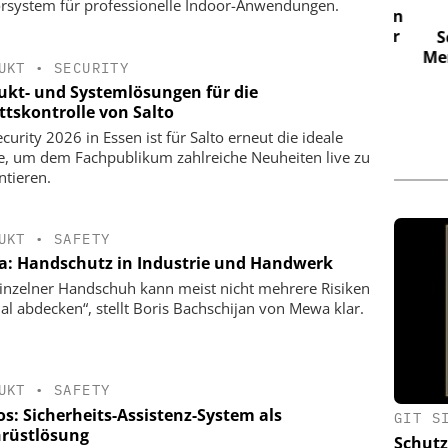
rsystem für professionelle Indoor-Anwendungen.
NIS2 & OT Security – was jetzt zu tun
ist: Live Webinar am 19. Mai, 11 Uhr
aft: Jetzt
Sch
zung
Merk
UKT
•
SECURITY
ukt- und Systemlösungen für die
ttskontrolle von Salto
curity 2026 in Essen ist für Salto erneut die ideale
e, um dem Fachpublikum zahlreiche Neuheiten live zu
ntieren.
UKT
•
SAFETY
: Handschutz in Industrie und Handwerk
einzelner Handschuh kann meist nicht mehrere Risiken
al abdecken“, stellt Boris Bachschijan von Mewa klar.
UKT
•
SAFETY
os: Sicherheits-Assistenz-System als
GIT S
rüstlösung
Schutz