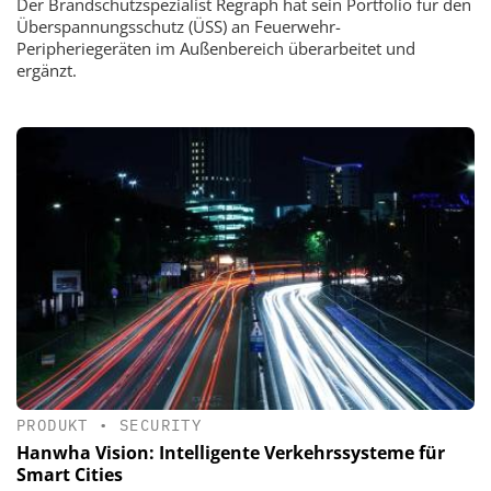
Der Brandschutzspezialist Regraph hat sein Portfolio für den
Überspannungsschutz (ÜSS) an Feuerwehr-
Peripheriegeräten im Außenbereich überarbeitet und
ergänzt.
PRODUKT
•
SECURITY
Hanwha Vision: Intelligente Verkehrssysteme für
Smart Cities