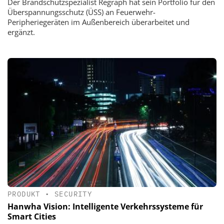
Der Brandschutzspezialist Regraph hat sein Portfolio für den
Überspannungsschutz (ÜSS) an Feuerwehr-
Peripheriegeräten im Außenbereich überarbeitet und
ergänzt.
PRODUKT
•
SECURITY
Hanwha Vision: Intelligente Verkehrssysteme für
Smart Cities