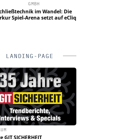
GMBH
Euchner mit IO-Link-Saf
auf der Hannover Messe:
ließtechnik im Wandel: Die
20 Meter im Fo
ur Spiel-Arena setzt auf eCliq
LANDING-PAGE
ÄUM
re GIT SICHERHEIT