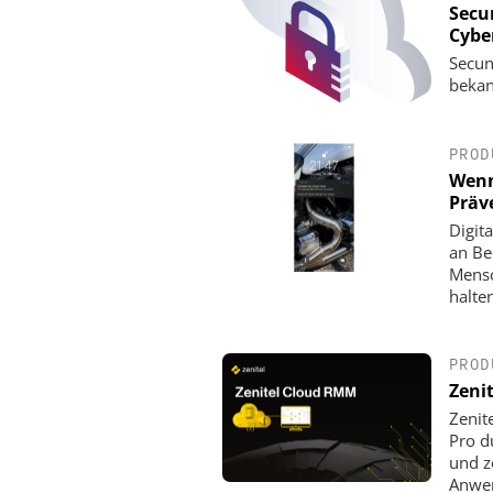
Secu
Cyber
Secun
bekan
PROD
Wenn
Präv
Digit
an Be
Mensc
halte
PROD
Zeni
Zenit
Pro d
und z
Anwe