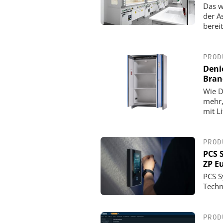
Das w
der A
berei
PROD
Deni
Bran
Wie D
mehr,
mit L
PROD
PCS 
ZP E
PCS S
Techn
PROD