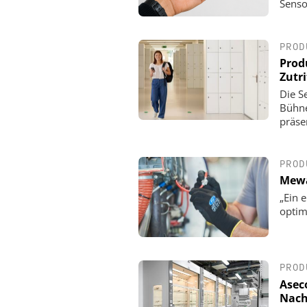
Senso
NIS2 & OT Security – was 
ist: Live Webinar am 19. 
PROD
Prod
Zutri
Die Se
Bühn
präse
PROD
Mewa
„Ein 
optim
PROD
Asec
Nach