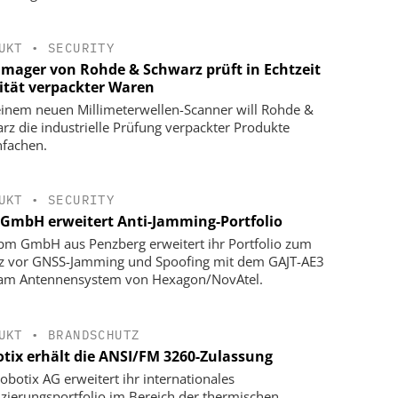
UKT
•
SECURITY
Imager von Rohde & Schwarz prüft in Echtzeit
ität verpackter Waren
einem neuen Millimeterwellen-Scanner will Rohde &
rz die industrielle Prüfung verpackter Produkte
nfachen.
UKT
•
SECURITY
GmbH erweitert Anti-Jamming-Portfolio
pm GmbH aus Penzberg erweitert ihr Portfolio zum
z vor GNSS-Jamming und Spoofing mit dem GAJT-AE3
Jam Antennensystem von Hexagon/NovAtel.
UKT
•
BRANDSCHUTZ
tix erhält die ANSI/FM 3260-Zulassung
obotix AG erweitert ihr internationales
fizierungsportfolio im Bereich der thermischen