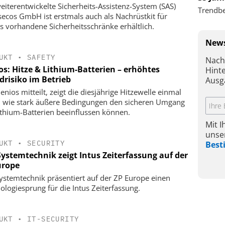
eiterentwickelte Sicherheits-Assistenz-System (SAS)
Trendbe
secos GmbH ist erstmals auch als Nachrüstkit für
ts vorhandene Sicherheitsschränke erhältlich.
News
UKT
•
SAFETY
Nach
os: Hitze & Lithium-Batterien – erhöhtes
Hint
drisiko im Betrieb
Ausg
enios mitteilt, zeigt die diesjährige Hitzewelle einmal
 wie stark äußere Bedingungen den sicheren Umgang
ithium-Batterien beeinflussen können.
Mit 
unse
UKT
•
SECURITY
Bes
Systemtechnik zeigt Intus Zeiterfassung auf der
urope
ystemtechnik präsentiert auf der ZP Europe einen
ologiesprung für die Intus Zeiterfassung.
UKT
•
IT-SECURITY