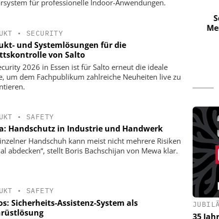
rsystem für professionelle Indoor-Anwendungen.
jetzt zu tun
Interview mit Klüh Security-
Mai, 11 Uhr
Geschäftsführer Sven Horstmann
Sch
über integrierte
Merk
UKT
•
SECURITY
Alarmempfangsstelle (AES) und
ukt- und Systemlösungen für die
Notruf- und Serviceleitstelle (NSL)
ttskontrolle von Salto
curity 2026 in Essen ist für Salto erneut die ideale
e, um dem Fachpublikum zahlreiche Neuheiten live zu
ntieren.
UKT
•
SAFETY
: Handschutz in Industrie und Handwerk
einzelner Handschuh kann meist nicht mehrere Risiken
al abdecken“, stellt Boris Bachschijan von Mewa klar.
UKT
•
SAFETY
os: Sicherheits-Assistenz-System als
JUBIL
rüstlösung
35 Jah