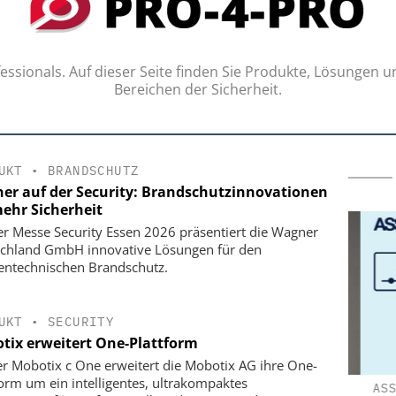
ssionals. Auf dieser Seite finden Sie Produkte, Lösungen u
Bereichen der Sicherheit.
UKT
•
BRANDSCHUTZ
er auf der Security: Brandschutzinnovationen
mehr Sicherheit
er Messe Security Essen 2026 präsentiert die Wagner
chland GmbH innovative Lösungen für den
entechnischen Brandschutz.
UKT
•
SECURITY
tix erweitert One-Plattform
er Mobotix c One erweitert die Mobotix AG ihre One-
form um ein intelligentes, ultrakompaktes
ND GMBH
KLÜH SERVICE MANAGEMENT GMBH
ASSA