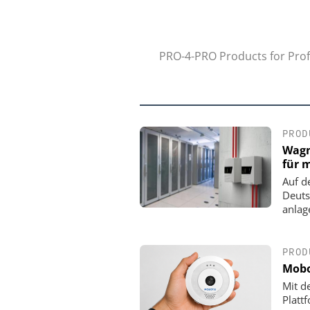
PRO-4-PRO Products for Profe
PROD
Wagn
für 
Auf d
Deuts
anlag
PROD
Mobo
Mit d
Platt
YOKOGAWA DEUTSCHLA