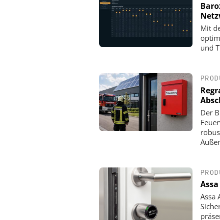
Baro
Net
Mit d
optim
und T
PROD
Regr
Absc
Der B
Feuer
robus
Außen
PROD
Assa
Assa 
Siche
präse