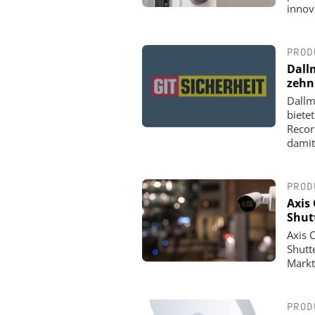
innov
PROD
Dall
zehn
Dallm
biete
Recor
damit
PROD
Axis
Shut
Axis 
Shutt
Markt
PROD