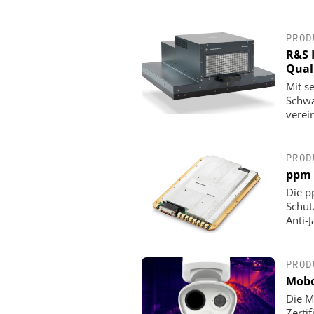
PROD
R&S 
Qual
Mit s
Schwa
verei
PROD
ppm 
Die p
Schut
Anti-
PROD
Mobo
Die M
Zerti