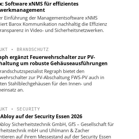
x: Software xNMS für effizientes
zwerkmanagement
er Einführung der Managementsoftware xNMS
iert Barox Kommunikation nachhaltig die Effizienz
ransparenz in Video- und Sicherheitsnetzwerken.
UKT
•
BRANDSCHUTZ
aph ergänzt Feuerwehrschalter zur PV-
haltung um robuste Gehäuseausführungen
randschutzspezialist Regraph bietet den
wehrschalter zur PV-Abschaltung FWS-PV auch in
ten Stahlblechgehäusen für den Innen- und
einsatz an.
UKT
•
SECURITY
 Abloy auf der Security Essen 2026
Abloy Sicherheitstechnik GmbH, GfS – Gesellschaft für
rheitstechnik mbH und Uhlmann & Zacher
ntieren auf ihrem Messestand auf der Security Essen