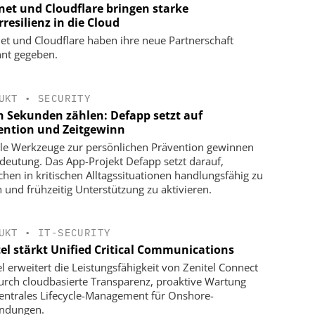
net und Cloudflare bringen starke
resilienz in die Cloud
et und Cloudflare haben ihre neue Partnerschaft
nt gegeben.
UKT
•
SECURITY
 Sekunden zählen: Defapp setzt auf
ention und Zeitgewinn
ale Werkzeuge zur persönlichen Prävention gewinnen
deutung. Das App-Projekt Defapp setzt darauf,
hen in kritischen Alltagssituationen handlungsfähig zu
n und frühzeitig Unterstützung zu aktivieren.
UKT
•
IT-SECURITY
tel stärkt Unified Critical Communications
el erweitert die Leistungsfähigkeit von Zenitel Connect
urch cloudbasierte Transparenz, proaktive Wartung
entrales Lifecycle-Management für Onshore-
ndungen.