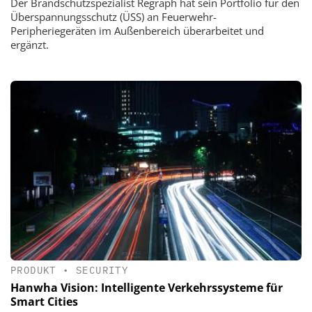
Der Brandschutzspezialist Regraph hat sein Portfolio für den
Überspannungsschutz (ÜSS) an Feuerwehr-
Peripheriegeräten im Außenbereich überarbeitet und
ergänzt.
PRODUKT
•
SECURITY
Hanwha Vision: Intelligente Verkehrssysteme für
Smart Cities