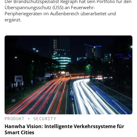
Der Brandschutzspezialist Regraph hat sein Portfolio für den
Überspannungsschutz (ÜSS) an Feuerwehr-
Peripheriegeräten im Außenbereich überarbeitet und
ergänzt.
PRODUKT
•
SECURITY
Hanwha Vision: Intelligente Verkehrssysteme für
Smart Cities