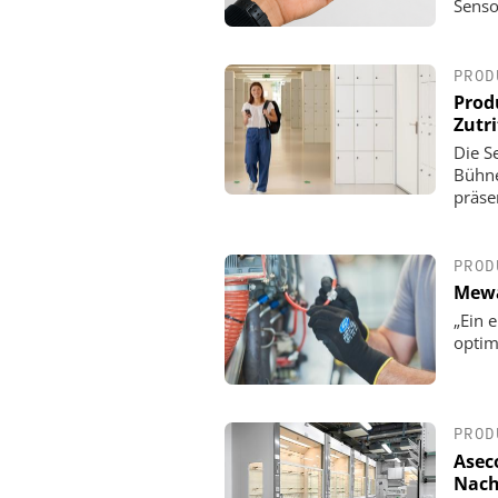
Senso
CO. KG
90 Jahre Dom Sicherhei
Vom Schließzylinder zur
PROD
Zutrittslösun
Prod
Zutri
Die Se
Bühn
präse
PROD
Mewa
„Ein 
optim
PROD
Asec
Nach