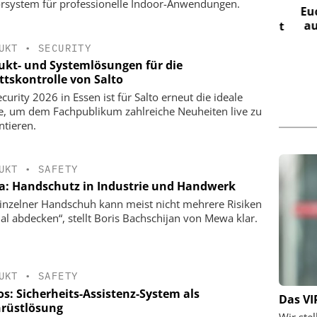
rsystem für professionelle Indoor-Anwendungen.
ZYLINDERSCHLOSSFABRIK
Euchne
auf d
tstechnik:
ISO 27001 zertifiziert: CES macht
 vernetzten
Informationssicherheit zur
UKT
•
SECURITY
g
Managementdisziplin
ukt- und Systemlösungen für die
ttskontrolle von Salto
curity 2026 in Essen ist für Salto erneut die ideale
e, um dem Fachpublikum zahlreiche Neuheiten live zu
ntieren.
UKT
•
SAFETY
: Handschutz in Industrie und Handwerk
einzelner Handschuh kann meist nicht mehrere Risiken
al abdecken“, stellt Boris Bachschijan von Mewa klar.
UKT
•
SAFETY
os: Sicherheits-Assistenz-System als
Das VI
rüstlösung
Wir ste