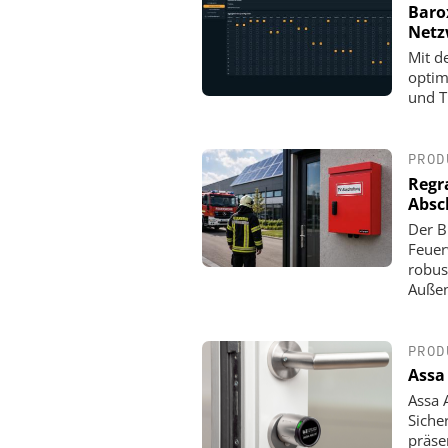
Baro
Net
Mit d
optim
und T
PROD
Regr
Absc
Der B
Feuer
robus
Außen
PROD
Assa
Assa 
Siche
präse