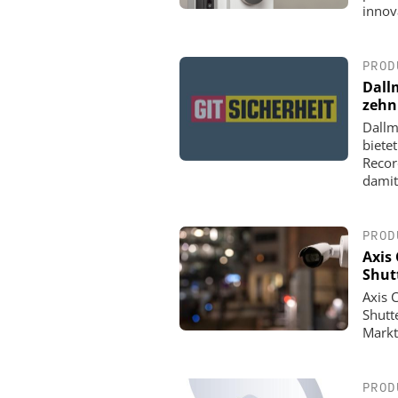
innov
PROD
Dall
zehn
Dallm
biete
Recor
damit
PROD
Axis
Shut
Axis 
Shutt
Markt
PROD