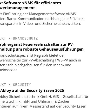
x: Software xNMS für effizientes
zwerkmanagement
er Einführung der Managementsoftware xNMS
iert Barox Kommunikation nachhaltig die Effizienz
ransparenz in Video- und Sicherheitsnetzwerken.
UKT
•
BRANDSCHUTZ
aph ergänzt Feuerwehrschalter zur PV-
haltung um robuste Gehäuseausführungen
randschutzspezialist Regraph bietet den
wehrschalter zur PV-Abschaltung FWS-PV auch in
ten Stahlblechgehäusen für den Innen- und
einsatz an.
UKT
•
SECURITY
 Abloy auf der Security Essen 2026
Abloy Sicherheitstechnik GmbH, GfS – Gesellschaft für
rheitstechnik mbH und Uhlmann & Zacher
ntieren auf ihrem Messestand auf der Security Essen