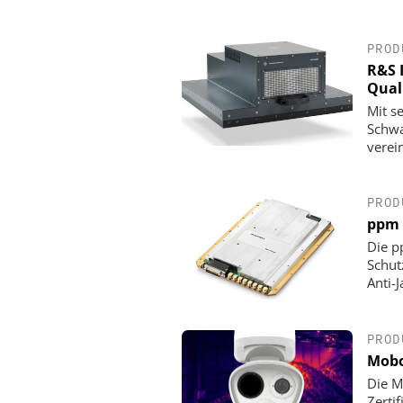
PROD
R&S 
Qual
Mit s
Schwa
verei
PROD
ppm 
Die p
Schut
Anti-
PROD
Mobo
Die M
Zerti