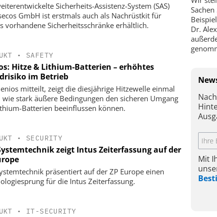
eiterentwickelte Sicherheits-Assistenz-System (SAS)
Sachen 
secos GmbH ist erstmals auch als Nachrüstkit für
Beispie
ts vorhandene Sicherheitsschränke erhältlich.
Dr. Alex
außerde
genomm
UKT
•
SAFETY
os: Hitze & Lithium-Batterien – erhöhtes
drisiko im Betrieb
News
enios mitteilt, zeigt die diesjährige Hitzewelle einmal
Nach
 wie stark äußere Bedingungen den sicheren Umgang
Hint
ithium-Batterien beeinflussen können.
Ausg
UKT
•
SECURITY
Systemtechnik zeigt Intus Zeiterfassung auf der
Mit 
urope
unse
ystemtechnik präsentiert auf der ZP Europe einen
Bes
ologiesprung für die Intus Zeiterfassung.
UKT
•
IT-SECURITY