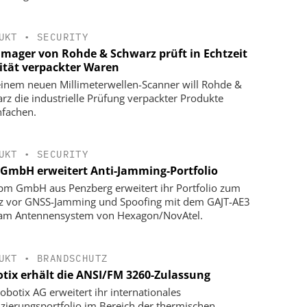
UKT
•
SECURITY
Imager von Rohde & Schwarz prüft in Echtzeit
ität verpackter Waren
einem neuen Millimeterwellen-Scanner will Rohde &
rz die industrielle Prüfung verpackter Produkte
nfachen.
UKT
•
SECURITY
GmbH erweitert Anti-Jamming-Portfolio
pm GmbH aus Penzberg erweitert ihr Portfolio zum
z vor GNSS-Jamming und Spoofing mit dem GAJT-AE3
Jam Antennensystem von Hexagon/NovAtel.
UKT
•
BRANDSCHUTZ
tix erhält die ANSI/FM 3260-Zulassung
obotix AG erweitert ihr internationales
fizierungsportfolio im Bereich der thermischen