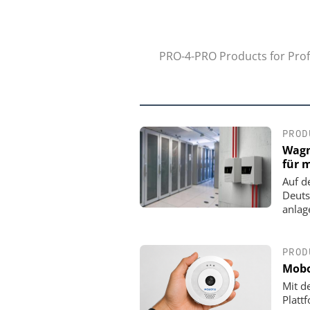
PRO-4-PRO Products for Profe
PROD
Wagn
für 
Auf d
Deuts
anlag
PROD
Mobo
Mit d
Platt
DOM SICHERHEITSTECHN