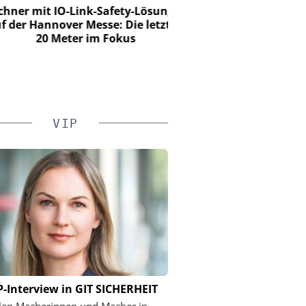
SOLUTIONS BERLIN
r mit IO-Link-Safety-Lösungen
er Hannover Messe: Die letzten
20 Jahre Ciborius – 
20 Meter im Fokus
Innovation und Entwic
Unterbrechun
VIP
P-Interview in GIT SICHERHEIT
llen Macherinnen und Macher in