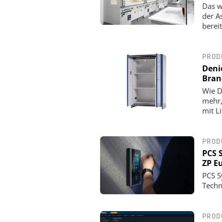
Das w
der A
berei
PROD
Deni
Bran
Wie D
mehr,
mit L
PROD
PCS 
ZP E
PCS S
Techn
PROD