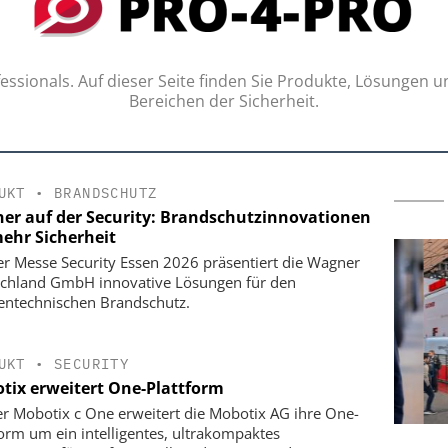
ssionals. Auf dieser Seite finden Sie Produkte, Lösungen u
Bereichen der Sicherheit.
UKT
•
BRANDSCHUTZ
er auf der Security: Brandschutzinnovationen
mehr Sicherheit
er Messe Security Essen 2026 präsentiert die Wagner
chland GmbH innovative Lösungen für den
entechnischen Brandschutz.
UKT
•
SECURITY
tix erweitert One-Plattform
er Mobotix c One erweitert die Mobotix AG ihre One-
form um ein intelligentes, ultrakompaktes
IK GMBH &
CES C.ED. SCHULTE GMBH