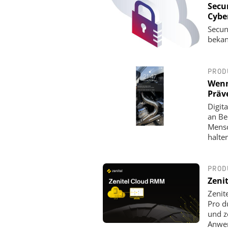
Secu
Cyber
Secun
bekan
PROD
Wenn
Präv
Digit
an Be
Mensc
halte
PROD
Zeni
Zenit
Pro d
und z
Anwe