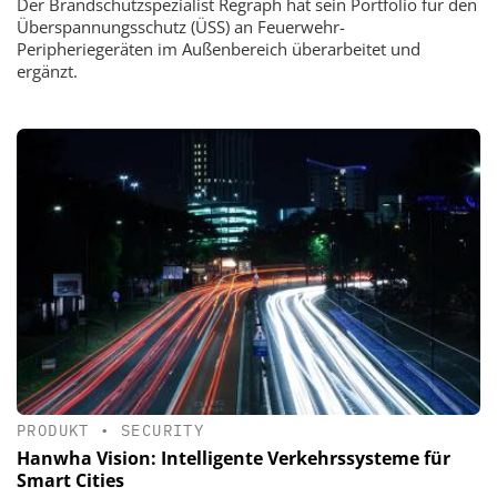
Der Brandschutzspezialist Regraph hat sein Portfolio für den
Überspannungsschutz (ÜSS) an Feuerwehr-
Peripheriegeräten im Außenbereich überarbeitet und
ergänzt.
PRODUKT
•
SECURITY
Hanwha Vision: Intelligente Verkehrssysteme für
Smart Cities