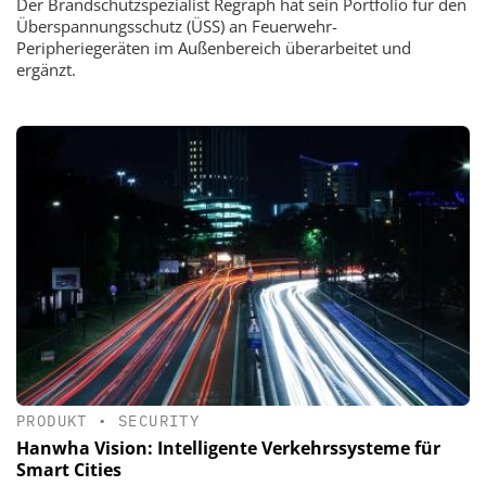
Der Brandschutzspezialist Regraph hat sein Portfolio für den
Überspannungsschutz (ÜSS) an Feuerwehr-
Peripheriegeräten im Außenbereich überarbeitet und
ergänzt.
PRODUKT
•
SECURITY
Hanwha Vision: Intelligente Verkehrssysteme für
Smart Cities