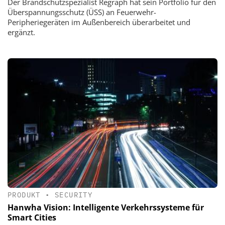
Der Brandschutzspezialist Regraph hat sein Portfolio für den
Überspannungsschutz (ÜSS) an Feuerwehr-
Peripheriegeräten im Außenbereich überarbeitet und
ergänzt.
PRODUKT
•
SECURITY
Hanwha Vision: Intelligente Verkehrssysteme für
Smart Cities