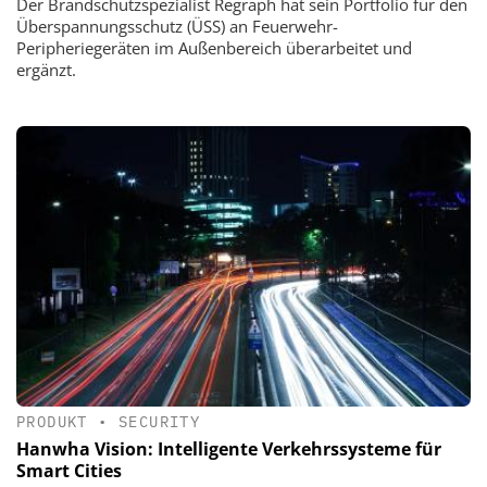
Der Brandschutzspezialist Regraph hat sein Portfolio für den
Überspannungsschutz (ÜSS) an Feuerwehr-
Peripheriegeräten im Außenbereich überarbeitet und
ergänzt.
PRODUKT
•
SECURITY
Hanwha Vision: Intelligente Verkehrssysteme für
Smart Cities