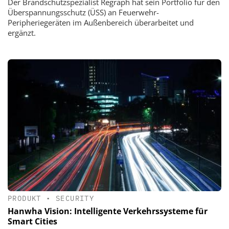
Der Brandschutzspezialist Regraph hat sein Portfolio für den
Überspannungsschutz (ÜSS) an Feuerwehr-
Peripheriegeräten im Außenbereich überarbeitet und
ergänzt.
PRODUKT
•
SECURITY
Hanwha Vision: Intelligente Verkehrssysteme für
Smart Cities