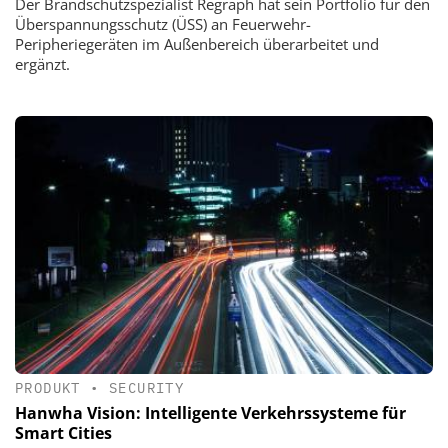
Der Brandschutzspezialist Regraph hat sein Portfolio für den
Überspannungsschutz (ÜSS) an Feuerwehr-
Peripheriegeräten im Außenbereich überarbeitet und
ergänzt.
PRODUKT
•
SECURITY
Hanwha Vision: Intelligente Verkehrssysteme für
Smart Cities