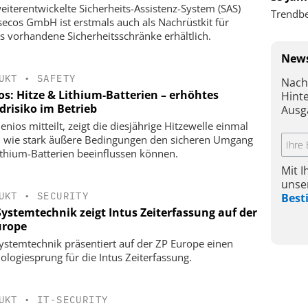
eiterentwickelte Sicherheits-Assistenz-System (SAS)
Trendbe
secos GmbH ist erstmals auch als Nachrüstkit für
ts vorhandene Sicherheitsschränke erhältlich.
News
UKT
•
SAFETY
Nach
os: Hitze & Lithium-Batterien – erhöhtes
Hint
drisiko im Betrieb
Ausg
enios mitteilt, zeigt die diesjährige Hitzewelle einmal
 wie stark äußere Bedingungen den sicheren Umgang
ithium-Batterien beeinflussen können.
Mit 
unse
UKT
•
SECURITY
Bes
Systemtechnik zeigt Intus Zeiterfassung auf der
urope
ystemtechnik präsentiert auf der ZP Europe einen
ologiesprung für die Intus Zeiterfassung.
UKT
•
IT-SECURITY