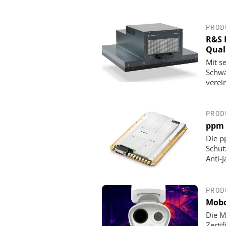
PROD
R&S 
Qual
Mit s
Schwa
verei
PROD
ppm 
Die p
Schut
Anti-
PROD
Mobo
Die M
Zerti