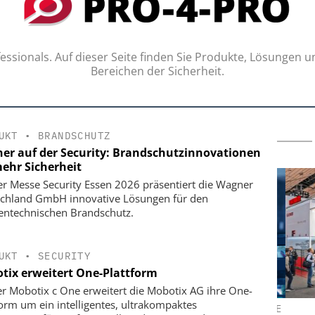
ssionals. Auf dieser Seite finden Sie Produkte, Lösungen u
Bereichen der Sicherheit.
UKT
•
BRANDSCHUTZ
er auf der Security: Brandschutzinnovationen
mehr Sicherheit
er Messe Security Essen 2026 präsentiert die Wagner
chland GmbH innovative Lösungen für den
entechnischen Brandschutz.
UKT
•
SECURITY
tix erweitert One-Plattform
er Mobotix c One erweitert die Mobotix AG ihre One-
form um ein intelligentes, ultrakompaktes
ND GMBH
SIEMENS AG SMART INFRASTRUCTURE