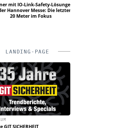
r mit IO-Link-Safety-Lösungen
PMRExpo 2026 - Leitm
er Hannover Messe: Die letzten
hybride, kritische Kom
20 Meter im Fokus
LANDING-PAGE
ÄUM
re GIT SICHERHEIT