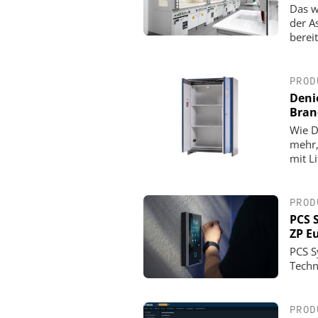
Das w
der A
berei
PROD
Deni
Bran
Wie D
mehr,
mit L
PROD
PCS 
ZP E
PCS S
Techn
PROD