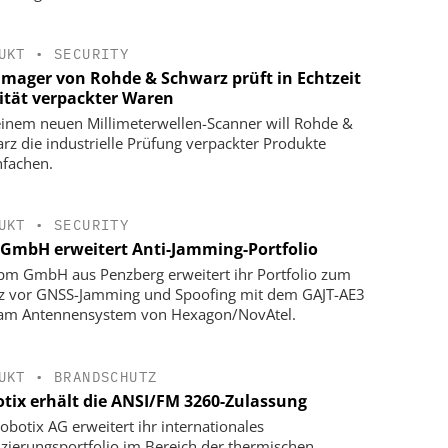
UKT
•
SECURITY
Imager von Rohde & Schwarz prüft in Echtzeit
ität verpackter Waren
einem neuen Millimeterwellen-Scanner will Rohde &
rz die industrielle Prüfung verpackter Produkte
nfachen.
UKT
•
SECURITY
GmbH erweitert Anti-Jamming-Portfolio
pm GmbH aus Penzberg erweitert ihr Portfolio zum
z vor GNSS-Jamming und Spoofing mit dem GAJT-AE3
Jam Antennensystem von Hexagon/NovAtel.
UKT
•
BRANDSCHUTZ
tix erhält die ANSI/FM 3260-Zulassung
obotix AG erweitert ihr internationales
fizierungsportfolio im Bereich der thermischen