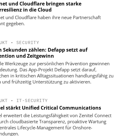
net und Cloudflare bringen starke
resilienz in die Cloud
et und Cloudflare haben ihre neue Partnerschaft
nt gegeben.
UKT
•
SECURITY
 Sekunden zählen: Defapp setzt auf
ention und Zeitgewinn
ale Werkzeuge zur persönlichen Prävention gewinnen
deutung. Das App-Projekt Defapp setzt darauf,
hen in kritischen Alltagssituationen handlungsfähig zu
n und frühzeitig Unterstützung zu aktivieren.
UKT
•
IT-SECURITY
tel stärkt Unified Critical Communications
el erweitert die Leistungsfähigkeit von Zenitel Connect
urch cloudbasierte Transparenz, proaktive Wartung
entrales Lifecycle-Management für Onshore-
ndungen.