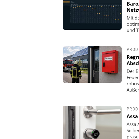
Baro
Net
Mit d
optim
und T
PROD
Regr
Absc
Der B
Feuer
robus
Außen
PROD
Assa
Assa 
Siche
präse