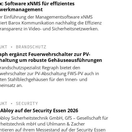
x: Software xNMS für effizientes
zwerkmanagement
er Einführung der Managementsoftware xNMS
iert Barox Kommunikation nachhaltig die Effizienz
ransparenz in Video- und Sicherheitsnetzwerken.
UKT
•
BRANDSCHUTZ
aph ergänzt Feuerwehrschalter zur PV-
haltung um robuste Gehäuseausführungen
randschutzspezialist Regraph bietet den
wehrschalter zur PV-Abschaltung FWS-PV auch in
ten Stahlblechgehäusen für den Innen- und
einsatz an.
UKT
•
SECURITY
 Abloy auf der Security Essen 2026
Abloy Sicherheitstechnik GmbH, GfS – Gesellschaft für
rheitstechnik mbH und Uhlmann & Zacher
ntieren auf ihrem Messestand auf der Security Essen