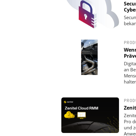
Secu
Cyber
Secun
bekan
PROD
Wenn
Präv
Digit
an Be
Mensc
halte
PROD
Zeni
Zenit
Pro d
und z
Anwe