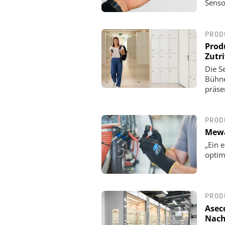
Senso
NIS2 & OT Security – was 
ist: Live Webinar am 19. 
PROD
Prod
Zutri
Die Se
Bühn
präse
PROD
Mewa
„Ein 
optim
PROD
Asec
Nach