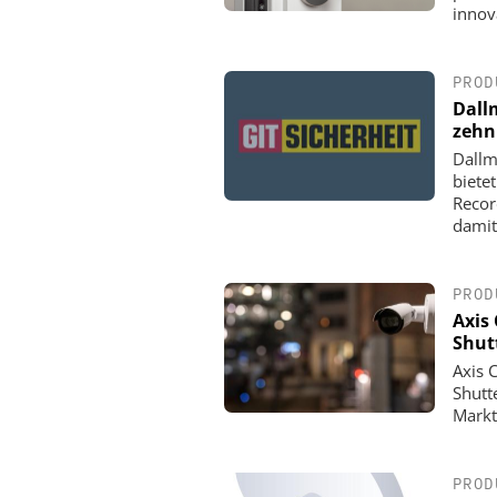
innov
PROD
Dall
zehn
Dallm
biete
Recor
damit
PROD
Axis
Shut
Axis 
Shutt
Markt
PROD