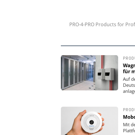
PRO-4-PRO Products for Profe
PROD
Wagn
für 
Auf d
Deuts
anlag
PROD
Mobo
Mit d
Platt
YOKOGAWA DEUTSCHLA