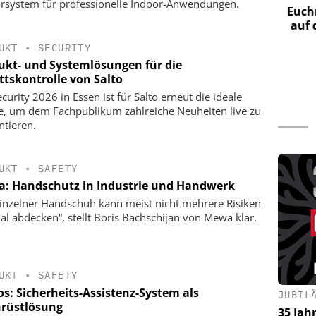
rsystem für professionelle Indoor-Anwendungen.
jetzt zu tun
Webinar: KRITIS und NIS2
Euchne
Mai, 11 Uhr
auf d
UKT
•
SECURITY
ukt- und Systemlösungen für die
ttskontrolle von Salto
curity 2026 in Essen ist für Salto erneut die ideale
e, um dem Fachpublikum zahlreiche Neuheiten live zu
ntieren.
UKT
•
SAFETY
: Handschutz in Industrie und Handwerk
einzelner Handschuh kann meist nicht mehrere Risiken
al abdecken“, stellt Boris Bachschijan von Mewa klar.
UKT
•
SAFETY
os: Sicherheits-Assistenz-System als
JUBIL
rüstlösung
35 Jah