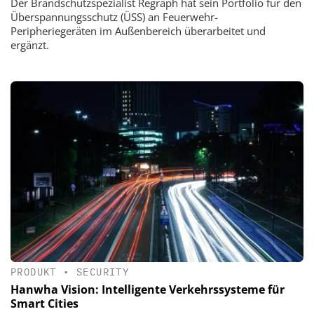
Der Brandschutzspezialist Regraph hat sein Portfolio für den
Überspannungsschutz (ÜSS) an Feuerwehr-
Peripheriegeräten im Außenbereich überarbeitet und
ergänzt.
PRODUKT
•
SECURITY
Hanwha Vision: Intelligente Verkehrssysteme für
Smart Cities