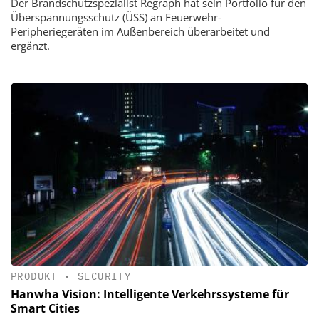
Der Brandschutzspezialist Regraph hat sein Portfolio für den
Überspannungsschutz (ÜSS) an Feuerwehr-
Peripheriegeräten im Außenbereich überarbeitet und
ergänzt.
PRODUKT
•
SECURITY
Hanwha Vision: Intelligente Verkehrssysteme für
Smart Cities