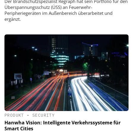
Der Brandschutzspezialist Regraph hat sein Portfolio für den
Überspannungsschutz (ÜSS) an Feuerwehr-
Peripheriegeräten im Außenbereich überarbeitet und
ergänzt.
PRODUKT
•
SECURITY
Hanwha Vision: Intelligente Verkehrssysteme für
Smart Cities