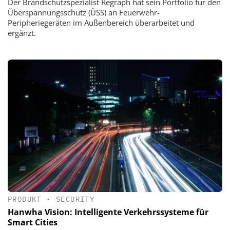
Der Brandschutzspezialist Regraph hat sein Portfolio für den
Überspannungsschutz (ÜSS) an Feuerwehr-
Peripheriegeräten im Außenbereich überarbeitet und
ergänzt.
PRODUKT
•
SECURITY
Hanwha Vision: Intelligente Verkehrssysteme für
Smart Cities