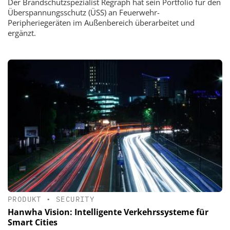
Der Brandschutzspezialist Regraph hat sein Portfolio für den
Überspannungsschutz (ÜSS) an Feuerwehr-
Peripheriegeräten im Außenbereich überarbeitet und
ergänzt.
PRODUKT
•
SECURITY
Hanwha Vision: Intelligente Verkehrssysteme für
Smart Cities