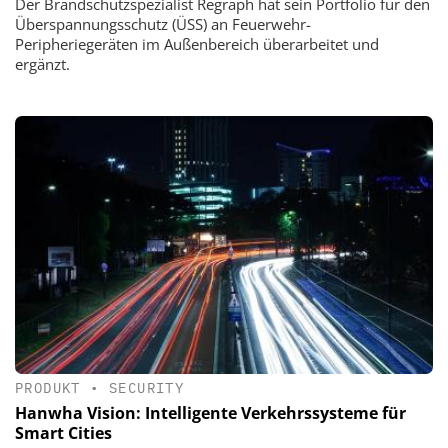
Der Brandschutzspezialist Regraph hat sein Portfolio für den
Überspannungsschutz (ÜSS) an Feuerwehr-
Peripheriegeräten im Außenbereich überarbeitet und
ergänzt.
PRODUKT
•
SECURITY
Hanwha Vision: Intelligente Verkehrssysteme für
Smart Cities